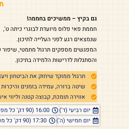
תר
גם בקיץ – ממשיכים בחממה!
חממת פאי פלוס מיועדת לבוגרי כיתה ט',
שנמצאים רגע לפני העלייה לתיכון.
המפגשים מספקים תרגול מתמטי, שיפור 
והסתגלות לדרישות הלמידה בתיכון.
תרגול ממוקד שיחזק את הביטחון ויעזו
שיטה ברורה, עמידה בזמנים והיכרות ע
אווירה תומכת, קבוצה קטנה וליווי איש
יום רביעי (ד')
16:00 (90 דק' כל מפגש)
יום חמישי (ה')
17:30 (90 דק' כל מפגש)