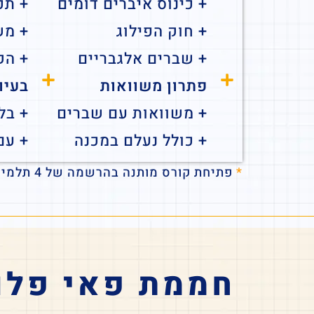
+ כינוס איברים דומים
+ תכו
+ חוק הפילוג
+ מש
+ שברים אלגבריים
+ הק
פתרון משוואות
בעיו
+ משוואות עם שברים
+ בל
+ כולל נעלם במכנה
+ עם
*
פתיחת קורס מותנה בהרשמה של 4 תלמידים לפחות
חממת פאי פלו