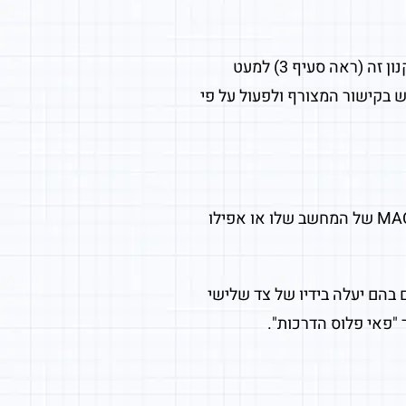
התכנים המוצעים באתר הינם בבעלותם הבלעדית של "פאי פלוס הדרכות" ואין לעשות בהם שימוש אשר נועד את האמור בתקנון זה (ראה סעיף 3) למעט
וש בקישור המצורף ולפעול על פי
הנהלת האתר שומרת לעצמה את הזכות לחסום כל משתמש ובין אם על ידי חסימת כתובת הIP של המחשב שלו, כתובת הMACID של המחשב שלו או אפילו
בהם יעלה בידיו של צד שלישי
"פאי פלוס הדרכות".